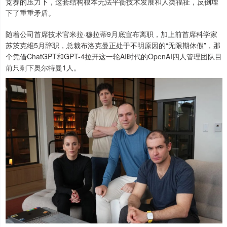
竞赛的压力下，这套结构根本无法平衡技术发展和人类福祉，反倒埋
下了重重矛盾。
随着公司首席技术官米拉·穆拉蒂9月底宣布离职，加上前首席科学家
苏茨克维5月辞职，总裁布洛克曼正处于不明原因的“无限期休假”，那
个凭借ChatGPT和GPT-4拉开这一轮AI时代的OpenAI四人管理团队目
前只剩下奥尔特曼1人。