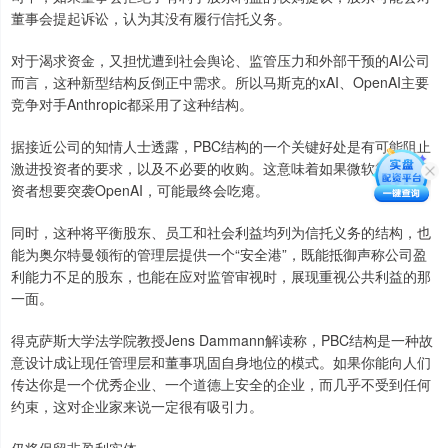
董事会提起诉讼，认为其没有履行信托义务。
对于渴求资金，又担忧遭到社会舆论、监管压力和外部干预的AI公司
而言，这种新型结构反倒正中需求。所以马斯克的xAI、OpenAI主要
竞争对手Anthropic都采用了这种结构。
据接近公司的知情人士透露，PBC结构的一个关键好处是有可能阻止
激进投资者的要求，以及不必要的收购。这意味着如果微软等现有投
资者想要突袭OpenAI，可能最终会吃瘪。
同时，这种将平衡股东、员工和社会利益均列为信托义务的结构，也
能为奥尔特曼领衔的管理层提供一个“安全港”，既能抵御声称公司盈
利能力不足的股东，也能在应对监管审视时，展现重视公共利益的那
一面。
得克萨斯大学法学院教授Jens Dammann解读称，PBC结构是一种故
意设计成让现任管理层和董事巩固自身地位的模式。如果你能向人们
传达你是一个优秀企业、一个道德上安全的企业，而几乎不受到任何
约束，这对企业家来说一定很有吸引力。
仍将保留非盈利实体