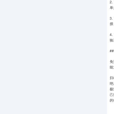
2
单
3
撑
4
验
#
免
能
归
绝
极
己
的