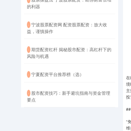
的利器
​宁波股票配资网 配资股票配资：放大收
·
益，谨慎操作
​期货配资杠杆 揭秘股市配资：高杠杆下的
·
风险与机遇
​宁夏配资平台推荐榜（选）
·
在
境
主
​股市配资技巧：新手避坑指南与资金管理
·
投
要点
#
“
维