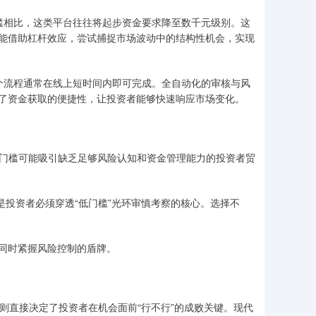
性门槛相比，这类平台往往将起步资金要求降至数千元级别。这
能借助杠杆效应，尝试捕捉市场波动中的结构性机会，实现
，整个流程通常在线上短时间内即可完成。全自动化的审核与风
了资金获取的便捷性，让投资者能够快速响应市场变化。
。低门槛可能吸引缺乏足够风险认知和资金管理能力的投资者贸
性，是投资者必须穿透“低门槛”光环审慎考察的核心。选择不
同时紧握风险控制的盾牌。
，则直接决定了投资者在机会面前“行不行”的成败关键。现代