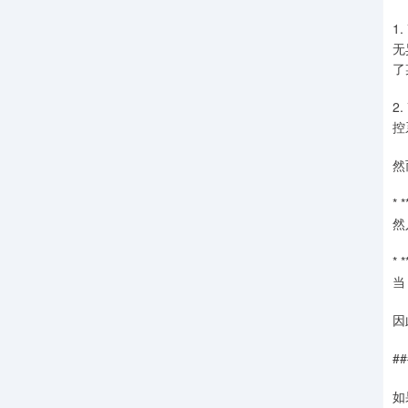
1
无
了
2
控
然
*
然
*
当
因
#
如