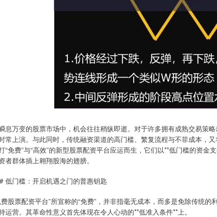
瞬息万变的股票市场中，机会往往稍纵即逝。对于许多拥有成熟交易策略
时常上演。与此同时，传统融资渠道的高门槛、繁复流程与不菲成本，又
打“免费”与“高效”的新型股票配资平台应运而生，它们以**低门槛的资金支
资者群体插上翱翔股海的翅膀。
## 低门槛：开启机遇之门的普惠钥匙
免费股票配资平台”所宣称的“免费”，并非指毫无成本，而多是免除传统的
持运营。其革命性意义首先体现在令人心动的**低准入条件**上。