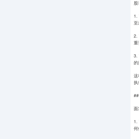
股
1
至
2
重
3
的
这
执
#
面
1
何