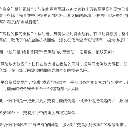
. **资金门槛的瓦解**：与传统券商两融业务动辄数十万甚至更高的硬
异于拆除了横亘在中小投资者与杠杆工具之间的高墙，使得轻量级资金也
某种程度的“金融普惠”。
. **流程的极简重构**：从注册、身份认证到资金划转、获取配资额度
系统，取代了传统金融机构面签、漫长征信审查等繁琐环节，极大地提升
而，“低门槛”绝非等同于“无风险”或“无责任”。它更像一把双刃剑：
 **风险放大效应**：杠杆在放大潜在收益的同时，必然同比例放大亏损
入场，在市场反向波动时面临远超本金的损失风险。
 **平台资质隐忧**：“免费”模式可持续性、平台自身的资金实力与合规
，可能面临资金安全甚至平台跑路的巨大风险。
此，低门槛是一把开启更大交易可能的钥匙，但握住这把钥匙的手，必须
## 效率至上：交易执行中的速度与稳定革命
果说低门槛解决了“有没有”的问题，那么对**交易执行效率**的极致追求