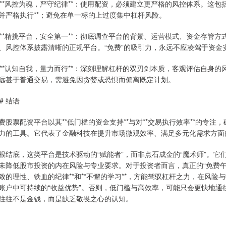
. **风控为魂，严守纪律**：使用配资，必须建立更严格的风控体系。这
并严格执行**；避免在单一标的上过度集中杠杆风险。
. **精挑平台，安全第一**：彻底调查平台的背景、运营模式、资金存
、风控体系披露清晰的正规平台。“免费”的吸引力，永远不应凌驾于资金
. **认知自我，量力而行**：深刻理解杠杆的双刃剑本质，客观评估自
远甚于普通交易，需避免因贪婪或恐惧而偏离既定计划。
## 结语
费股票配资平台以其**低门槛的资金支持**与对**交易执行效率**的专
力的工具。它代表了金融科技在提升市场微观效率、满足多元化需求方面
根结底，这类平台是技术驱动的“赋能者”，而非点石成金的“魔术师”。
未降低股市投资的内在风险与专业要求。对于投资者而言，真正的“免费午
致的理性、铁血的纪律**和**不懈的学习**，方能驾驭杠杆之力，在风险
账户中可持续的“收益优势”。否则，低门槛与高效率，可能只会更快地
往往不是金钱，而是缺乏敬畏之心的认知。