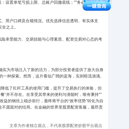
包括：设置单笔亏损上限、总账户回撤底线；**务必设置止损订
管方式、用户口碑及合规情况。优先选择信息透明、有实体支
安全之上。
身的风险承受能力、交易技能与心理素质。配资交易对心态的考
注，确实为市场注入了新的活力，为部分投资者提供了放大自身
的一种探索。然而，这片看似广阔的蓝海，实则暗流汹涌。
它们降低了杠杆工具的使用门槛，提升了交易执行的体验，但
餐”并不存在。在享受其带来的便利与潜能时，唯有秉持**
与收益的钢丝上稳步前行，最终将平台的“效率优势”转化为自
通往不愿面对的结局。在金融的世界里股票配资客服，最昂贵
文章为作者独立观点，不代表股票配资炒股平台观点