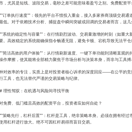
市，尤其是短线、波段交易，毫秒之差可能意味着盈亏之别。免费配资平
. **订单执行速度**：领先的平台不惜投入重金，接入多家券商顶级交
最低。对于依赖技术分析、捕捉盘中瞬间突破或回调的交易者而言，这几
. **系统的稳定性与容量**：在行情剧烈波动、交易量激增的时刻（如
要。高效稳定的系统能确保指令畅通无阻，避免卡顿、宕机导致无法平仓
. **简洁高效的用户体验**：从行情刷新速度、一键下单功能到清晰直
操作摩擦，使其能将全部精力聚焦于市场分析与决策本身，而非与工具搏
种对效率的专注，实质上是对投资者核心诉求的深度回应——在公平的竞
行工具，也无法替代严谨的交易策略与纪律。
## 理性驾驭：在机遇与风险间寻找平衡
对免费、低门槛且高效的配资平台，投资者应如何自处？
. **策略先行，杠杆后置**：杠杆是工具，绝非策略本身。必须在拥有
使用杠杆进行放大。绝不可因杠杆易得而盲目交易。