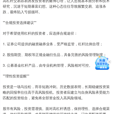
高杠杆交易容易诱发投资者的赌博心理，让人忽视基本面分析和技术
研究，沉迷于短期暴富幻想。这种心态往往导致频繁交易、追涨杀
跌，最终陷入亏损循环。
**合规投资选择建议**
对于希望使用杠杆的投资者，应选择合规途径：
1. 证券公司提供的融资融券业务，受严格监管，杠杆比例合理；
2. 股指期货、期权等正规金融衍生品，具备完善的风险管理制度；
3. 公募基金杠杆产品，由专业机构管理，风险相对可控。
**理性投资提醒**
投资是一场马拉松，而非短跑冲刺。历史数据表明，长期稳健投资策
略的回报率往往高于高风险投机。投资者应建立与自身风险承受能力
匹配的投资组合，避免将全部资金投入高风险领域。
股市有风险，投资需谨慎。面对高杠杆诱惑，保持理性、选择合规渠
道、做好风险管理，才是财富增值的可持续之道。记住易配资股票，