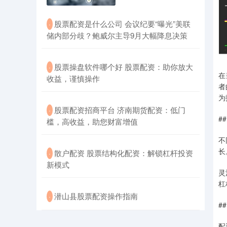
​股票配资是什么公司 会议纪要“曝光”美联
·
储内部分歧？鲍威尔主导9月大幅降息决策
​股票操盘软件哪个好 股票配资：助你放大
·
在
收益，谨慎操作
者
为
​股票配资招商平台 济南期货配资：低门
·
#
槛，高收益，助您财富增值
不
长
​散户配资 股票结构化配资：解锁杠杆投资
·
新模式
灵
杠
​潜山县股票配资操作指南
·
#
配