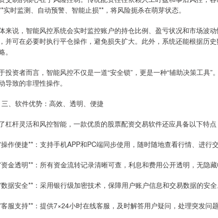
**实时监测、自动预警、智能止损**，将风险扼杀在萌芽状态。
体来说，智能风控系统会实时监控账户的持仓比例、盈亏状况和市场波动
，并可在必要时执行平仓操作，避免损失扩大。此外，系统还能根据历史
略。
于投资者而言，智能风控不仅是一道“安全锁”，更是一种“辅助决策工具
动导致的非理性操作。
# 三、软件优势：高效、透明、便捷
了杠杆灵活和风控智能，一款优质的股票配资交易软件还应具备以下特点
 **操作便捷**：支持手机APP和PC端同步使用，随时随地查看行情、进行
 **资金透明**：所有资金流转记录清晰可查，利息和费用公开透明，无隐
 **数据安全**：采用银行级加密技术，保障用户账户信息和交易数据的安全
 **客服支持**：提供7×24小时在线客服，及时解答用户疑问，处理突发问