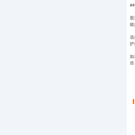
#
股
能
选
护
如
倍