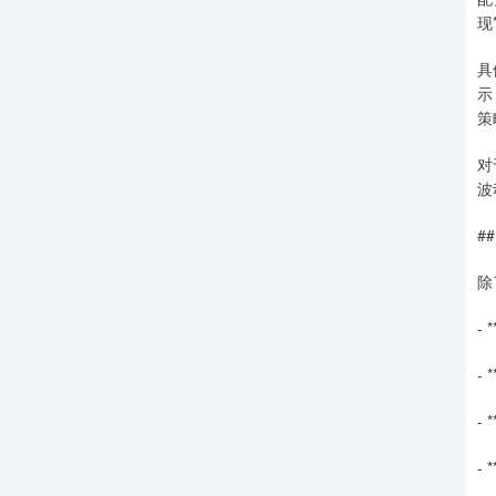
现
具
示
策
对
波
#
除
-
-
-
-