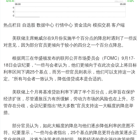
热点栏目 自选股 数据中心 行情中心 资金流向 模拟交易 客户端
美联储主席鲍威尔在9月份实施半个百分点的降息时遇到了一些反
对意见，因为部分官员更倾向于较小的四分之一个百分点降息。
根据周三在华盛顿发布的联邦公开市场委员会（FOMC）9月17-
18日会议纪要，“一些与会者认为，他们更倾向于在此次会议上将目标
利率区间下调25个基点，而另一些官员则表示，他们可以支持这一决
定。”所有与会者一致认为，降低借贷成本是合适的。
美联储上个月将基准贷款利率下调了半个百分点，此举旨在保护
经济扩张，尽管通胀压力有所缓解，劳动力市场的风险也在上升。尽
管存在分歧，会议纪要指出“绝大多数”官员支持这一大幅度的降息举
措。
部分官员认为，如此大幅度的降息与他们逐步降低利率的意图不
符。纪要显示，“一些与会者指出，25个基点的降息更符合政策逐步正
常化的路径，这将为决策者提供时间，随着经济的变化评估政策的限