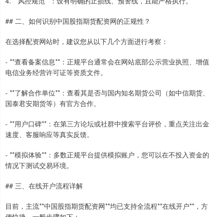
4. **风控规范**：设有明确的止损线、预警线，且能严格执行。
## 二、如何识别中国股指期货配资网的正规性？
在选择配资网站时，建议您从以下几个方面进行考察：
- **查看备案信息**：正规平台通常会在网站底部公示营业执照、增值
电信业务经营许可证等资质文件。
- **了解合作单位**：查看其是否与国内知名期货公司（如中信期货、
国泰君安期货等）有官方合作。
- **用户口碑**：在第三方论坛或社群中搜索平台评价，重点关注出金
速度、客服响应等真实反馈。
- **模拟体验**：多数正规平台提供模拟账户，您可以在不投入资金的
情况下测试交易环境。
## 三、在线开户流程详解
目前，主流**中国股指期货配资网**均已支持全流程**在线开户**，方
便快捷。一般步骤如下：