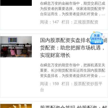
在瞬息万变的金融市场中，期货交易已成
为投资者的重要选择。张家港期货配资平
台应运而生，为投资者提供杠杆资金，助
力其放大投资收益。 专业网上配资平台采
阅读：
147
栏目：
正规股票配资
用先进的风控系....
国内股票配资实盘排名 长沙期
货配资：助您把握市场机遇，
实现财富增长
在瞬息万变的期货市场中，把握机遇至关
重要。长沙期货配资应运而生国内股票配
资实盘排名，为投资者提供杠杆资金，放
大收益空间，助其实现财富增长。 免费配
阅读：
159
栏目：
股票配资炒股平
资的优势在于投....
台
股票配资合算吗 炒股配资：解