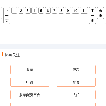
首
上
1
2
3
4
5
6
7
8
9
10
11
下
末
页
一
一
页
页
页
热点关注
股票
流程
申请
配资
股票配资平台
入门