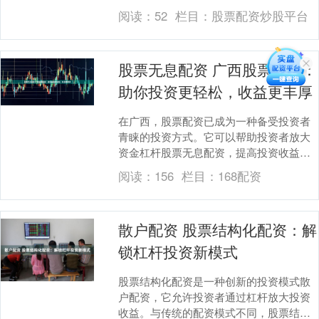
自己的本金，在不增加自身风险的情况下
阅读：
52
栏目：
股票配资炒股平台
免费股票配资平台....
股票无息配资 广西股票配资：
助你投资更轻松，收益更丰厚
在广西，股票配资已成为一种备受投资者
青睐的投资方式。它可以帮助投资者放大
资金杠杆股票无息配资，提高投资收益。
APP还提供实时行情、专业分析、智能预
阅读：
156
栏目：
168配资
警等辅助工具....
散户配资 股票结构化配资：解
锁杠杆投资新模式
股票结构化配资是一种创新的投资模式散
户配资，它允许投资者通过杠杆放大投资
收益。与传统的配资模式不同，股票结构