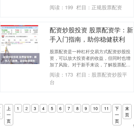
化配资采用了一种更为灵活和安全的结
阅读：
199
栏目：
正规股票配资
构。 配资平台提供....
配资炒股投资 股票配资学：新
手入门指南，助你稳健获利
股票配资是一种杠杆交易方式配资炒股投
资，可以放大投资者的收益，但同时也增
加了风险。对于新手来说，了解股票配资
的原理和操作至关重要。 - 股票买卖差
阅读：
173
栏目：
股票配资炒股平
价：投资者通过....
台
首
上
1
2
3
4
5
6
7
8
9
10
11
下
末
页
一
一
页
页
页