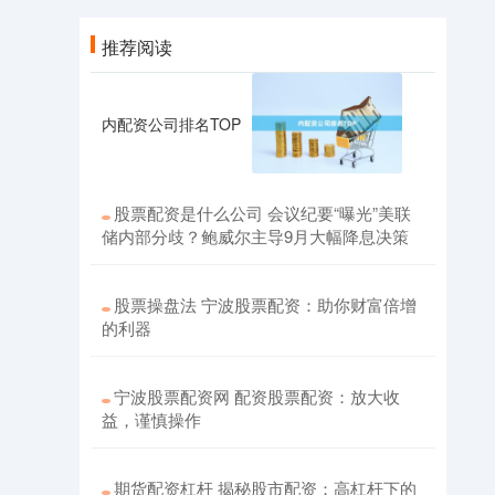
推荐阅读
内配资公司排名TOP
股票配资是什么公司 会议纪要“曝光”美联
储内部分歧？鲍威尔主导9月大幅降息决策
股票操盘法 宁波股票配资：助你财富倍增
的利器
宁波股票配资网 配资股票配资：放大收
益，谨慎操作
期货配资杠杆 揭秘股市配资：高杠杆下的