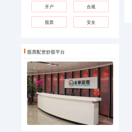
开户
合规
股票
安全
股票配资炒股平台