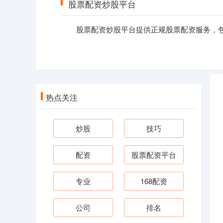
股票配资炒股平台
股票配资炒股平台提供正规股票配资服务，包
热点关注
炒股
技巧
配资
股票配资平台
专业
168配资
公司
排名