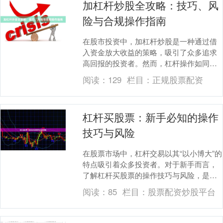
加杠杆炒股全攻略：技巧、风
险与合规操作指南
在股市投资中，加杠杆炒股是一种通过借
入资金放大收益的策略，吸引了众多追求
高回报的投资者。然而，杠杆操作如同一
把双刃剑杠杆炒股配资，既能放大盈利，
阅读：
129
栏目：
正规股票配资
也可能加剧亏损。....
杠杆买股票：新手必知的操作
技巧与风险
在股票市场中，杠杆交易以其“以小博大”的
特点吸引着众多投资者。对于新手而言，
了解杠杆买股票的操作技巧与风险，是进
入这一领域前必须完成的功课。本文将系
阅读：
85
栏目：
股票配资炒股平台
统介绍杠杆交....