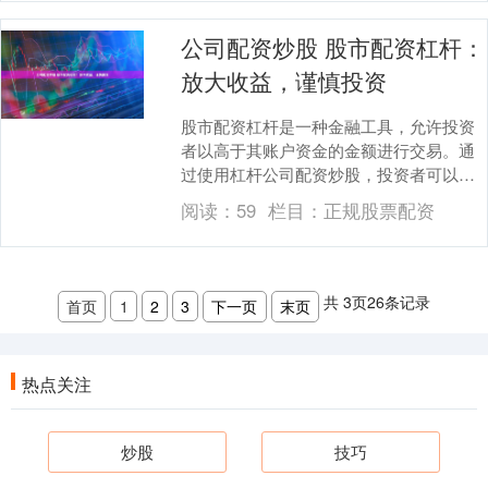
公司配资炒股 股市配资杠杆：
放大收益，谨慎投资
股市配资杠杆是一种金融工具，允许投资
者以高于其账户资金的金额进行交易。通
过使用杠杆公司配资炒股，投资者可以放
大其潜在收益，但同时也增加了其潜在损
阅读：
59
栏目：
正规股票配资
失。 恒信配资成....
共
3
页
26
条记录
首页
1
2
3
下一页
末页
热点关注
炒股
技巧