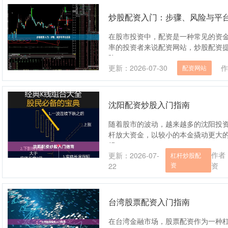
炒股配资入门：步骤、风险与平
在股市投资中，配资是一种常见的资
率的投资者来说配资网站，炒股配资
险....
更新：2026-07-30
作
配资网站
沈阳配资炒股入门指南
随着股市的波动，越来越多的沈阳投
杆放大资金，以较小的本金撬动更大
规....
作者
更新：2026-07-
杠杆炒股配
资
资
22
台湾股票配资入门指南
在台湾金融市场，股票配资作为一种